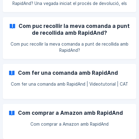
RapidAnd? Una vegada iniciat el procés de devolució, els
agents de devolucions contactaran via correu electrònic
en cas de necessitar cap tipus d'informació, tenint així un
termini de 7 dies per a aportar-la. En cas de no rebre
Com puc recollir la meva comanda a punt
resposta, quedarà denegada la devolució.
de recollida amb RapidAnd?
Com puc recollir la meva comanda a punt de recollida amb
RapidAnd?
Com fer una comanda amb RapidAnd
Com fer una comanda amb RapidAnd | Videotutorial | CAT
Com comprar a Amazon amb RapidAnd
Com comprar a Amazon amb RapidAnd