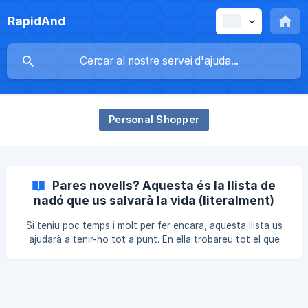
RapidAnd
Personal Shopper
Pares novells? Aquesta és la llista de
nadó que us salvarà la vida (literalment)
Si teniu poc temps i molt per fer encara, aquesta llista us
ajudarà a tenir-ho tot a punt. En ella trobareu tot el que
necessiteu per a preparar el naixement del vostre bebè.
Què haig de preparar per a l'arribada del meu bebè? Què
necessito veritablement i què no per als primers dies i el
primer mes després de sortir de l'hospital? Aquestes són