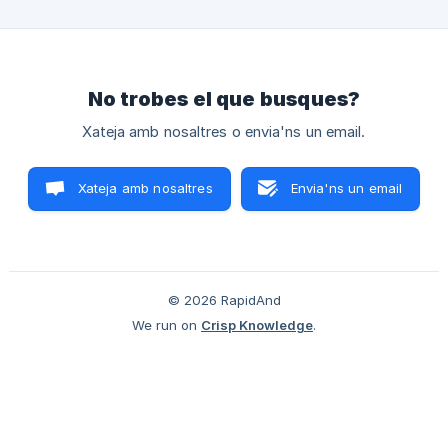
algunes de les preguntes que molts pares i mares es fan en
els mesos i setmanes previs a l'arribada del seu bebè.
Segurament a l'hospital us hauran dema
No trobes el que busques?
Xateja amb nosaltres o envia'ns un email.
Xateja amb nosaltres
Envia'ns un email
© 2026 RapidAnd
We run on
Crisp Knowledge
.