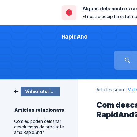
Alguns dels nostres s
El nostre equip ha estat not
RapidAnd
Articles sobre:
Vide
Videotutorials
Com descar
Articles relacionats
RapidAnd
Com es poden demanar
devolucions de producte
amb RapidAnd?