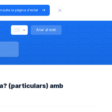
nsulta la pàgina d'estat
Anar al web
a? (particulars) amb