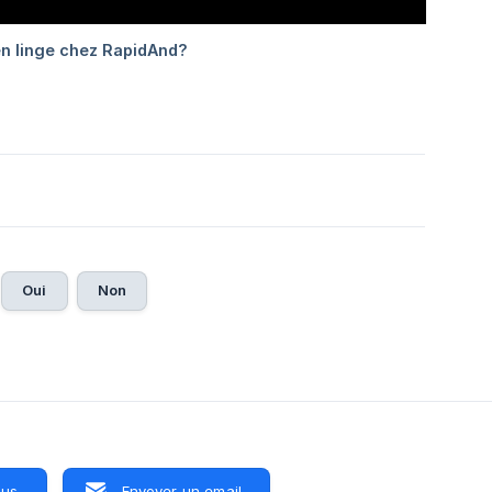
Oui
Non
ous
Envoyer un email