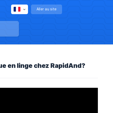
Aller au site
ue en linge chez RapidAnd?