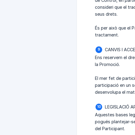
de Control, en parti
consideri que el tr
seus drets.
És per això que el 
tractament.
CANVIS I ACC
Ens reservem el dre
la Promoció.
El mer fet de partic
participació en un 
desenvolupa el mate
LEGISLACIÓ AP
Aquestes bases lega
pogués plantejar-se
del Participant.