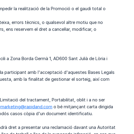
edir la realització de la Promoció o el gaudi total o
ixa, errors tècnics, o qualsevol altre motiu que no
, ens reservem el dret a cancel·lar, modificar, o
li a Zona Borda Germà 1, AD600 Sant Julià de Lòria i
da participant amb l'acceptació d'aquestes Bases Legals
esta, amb la finalitat de gestionar el sorteig, així com
mitació del tractament, Portabilitat, oblit i a no ser
a
marketing@rapidand.com
o bé mitjançant carta dirigida
bdós casos còpia d'un document identificatiu.
 tindrà dret a presentar una reclamació davant una Autoritat