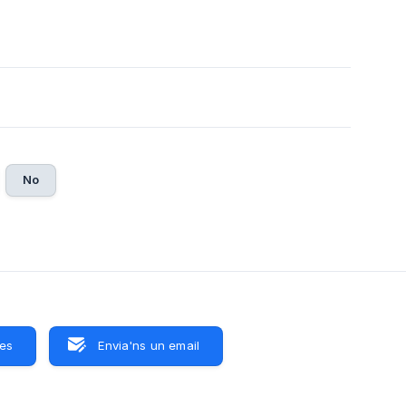
No
res
Envia'ns un email