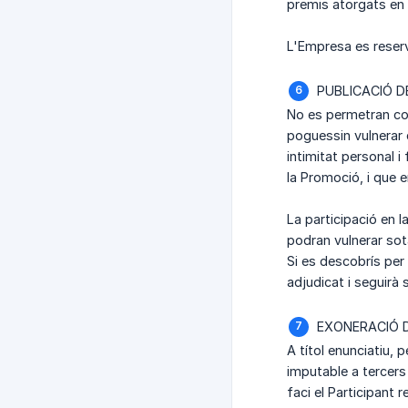
premis atorgats en 
L'Empresa es reserva
PUBLICACIÓ D
No es permetran com
poguessin vulnerar 
intimitat personal i
la Promoció, i que e
La participació en l
podran vulnerar sot
Si es descobrís per 
adjudicat i seguirà 
EXONERACIÓ 
A títol enunciatiu, 
imputable a tercer
faci el Participant