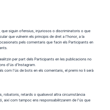
que siguin ofensius, injuriosos o discriminatoris o que
r que vulnerin els principis de dret a l'honor, a la
s ocasionats pels comentaris que facin els Participants en
ants.
alitzin per part dels Participants en les publicacions no
ons d'ús d'Instagram.
als com l'ús de bots en els comentaris, el premi no li serà
s, robatoris, retards o qualsevol altra circumstància
ó, així com tampoc ens responsabilitzarem de l'ús que