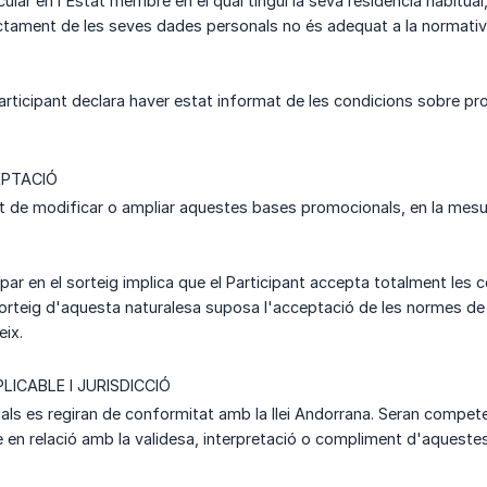
cular en l'Estat membre en el qual tingui la seva residència habitual,
actament de les seves dades personals no és adequat a la normativa,
Participant declara haver estat informat de les condicions sobre p
EPTACIÓ
t de modificar o ampliar aquestes bases promocionals, en la mesura
ipar en el sorteig implica que el Participant accepta totalment les
sorteig d'aquesta naturalesa suposa l'acceptació de les normes de l
ix.
LICABLE I JURISDICCIÓ
ls es regiran de conformitat amb la llei Andorrana. Seran compete
 en relació amb la validesa, interpretació o compliment d'aquestes b