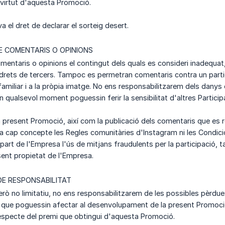
virtut d'aquesta Promoció.
 el dret de declarar el sorteig desert.
E COMENTARIS O OPINIONS
entaris o opinions el contingut dels quals es consideri inadequat, 
drets de tercers. Tampoc es permetran comentaris contra un particula
 familiar i a la pròpia imatge. No ens responsabilitzarem dels dany
n qualsevol moment poguessin ferir la sensibilitat d'altres Particip
a present Promoció, així com la publicació dels comentaris que es re
a cap concepte les Regles comunitàries d'Instagram ni les Condici
part de l'Empresa l'ús de mitjans fraudulents per la participació, t
sent propietat de l'Empresa.
DE RESPONSABILITAT
però no limitatiu, no ens responsabilitzarem de les possibles pèrdue
s que poguessin afectar al desenvolupament de la present Promoci
 respecte del premi que obtingui d'aquesta Promoció.