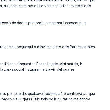
 lloc de treball o lloc de la suposada infracció, en cas que
 així com en el cas de no veure satisfet l'exercici dels
rotecció de dades personals acceptant i consentint el
 que no perjudiqui o minvi els drets dels Participants en
 condicions d'aquestes Bases Legals. Així mateix, la
a xarxa social Instagram a través del qual es
nts per resoldre qualsevol reclamació o controvèrsia que
ases els Jutjats i Tribunals de la ciutat de residència