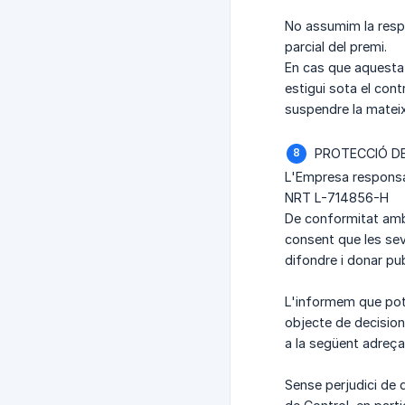
No assumim la respo
parcial del premi.
En cas que aquesta 
estigui sota el cont
suspendre la mateix
PROTECCIÓ D
L'Empresa responsa
NRT L-714856-H
De conformitat amb
consent que les seve
difondre i donar publ
L'informem que pot e
objecte de decision
a la següent adreça
Sense perjudici de q