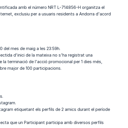
dentificada amb el número NRT L-714856-H organitza el
ternet, exclusiu per a usuaris residents a Andorra d'acord
 30 del mes de maig a les 23:59h.
ectida d'inici de la mateixa no s'ha registrat una
e la terminació de l'acció promocional per 1 dies més,
mbre major de 100 participacions.
s.
nstagram.
stagram etiquetant els perfils de 2 amics durant el període
tecta que un Participant participa amb diversos perfils