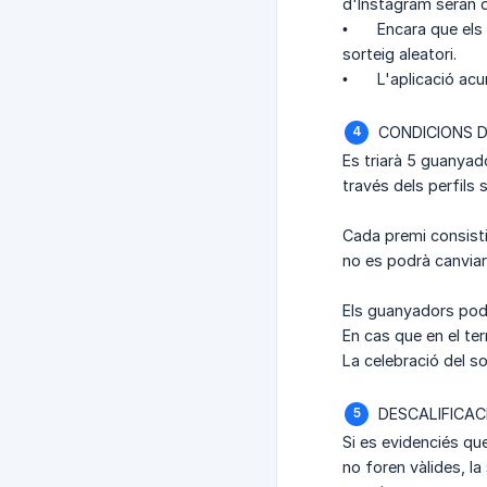
d'Instagram seran d
•
Encara que els
sorteig aleatori.
•
L'aplicació ac
CONDICIONS D
Es triarà 5 guanyad
través dels perfils 
Cada premi consisti
no es podrà canviar 
Els guanyadors podr
En cas que en el te
La celebració del so
DESCALIFICAC
Si es evidenciés qu
no foren vàlides, l