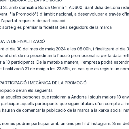
 SL amb domicili a Borda Germà 1, AD600, Sant Julià de Lòria i i
vant, "la Promoció") d'àmbit nacional, a desenvolupar a través d'In
'apartat requisits de participació.
t sorteig és premiar la fidelitat dels seguidors de la marca.
I DATA DE FINALITZACIÓ
rà el dia 30 del mes de maig 2024 a les 08:00h, i finalitzarà el dia
 el dret de no procedir amb l'acció promocional si per la data refl
or a 10 participants. De la mateixa manera, l'empresa podrà estendr
 finalització 31 de maig a les 23:59h, en cas que es registri un no
 PARTICIPACIÓ I MECÀNICA DE LA PROMOCIÓ
ticipació seran els següents:
ar aquelles persones que residiran a Andorra i siguin majors 18 any
articipar aquells participants que siguin titulars d'un compte a I
s hauran de comentar la publicació de la marca a la xarxa social In
s només podran participar amb un únic perfil d'Instagram. Si es de