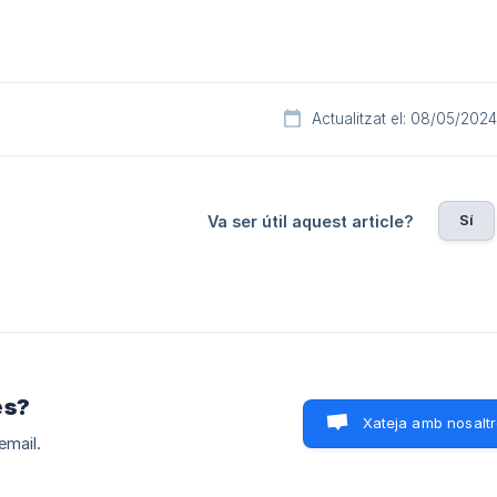
Actualitzat el: 08/05/2024
Sí
Va ser útil aquest article?
es?
Xateja amb nosalt
email.