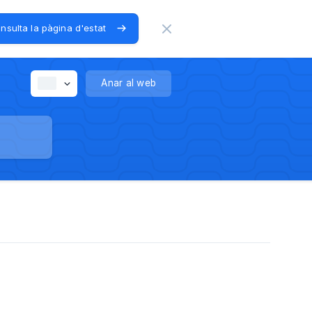
nsulta la pàgina d'estat
Anar al web