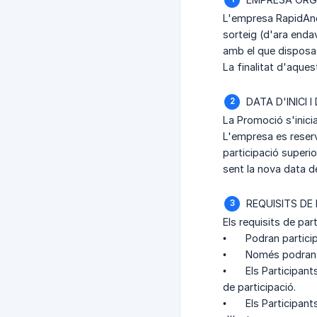
L'empresa RapidAnd
sorteig (d'ara enda
amb el que disposa l
La finalitat d'aques
DATA D'INICI 
La Promoció s'inicia
L'empresa es reserva
participació superi
sent la nova data de
REQUISITS DE
Els requisits de par
•
Podran particip
•
Només podran p
•
Els Participant
de participació.
•
Els Participant