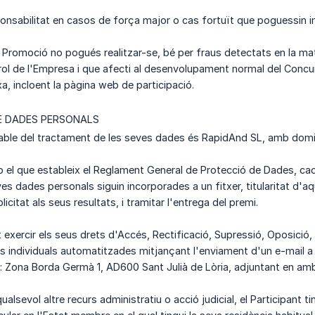
nsabilitat en casos de força major o cas fortuït que poguessin imp
Promoció no pogués realitzar-se, bé per fraus detectats en la mate
rol de l'Empresa i que afecti al desenvolupament normal del Concurs
a, incloent la pàgina web de participació.
E DADES PERSONALS
ble del tractament de les seves dades és RapidAnd SL, amb domici
 el que estableix el Reglament General de Protecció de Dades, ca
s dades personals siguin incorporades a un fitxer, titularitat d'aqu
icitat als seus resultats, i tramitar l'entrega del premi.
xercir els seus drets d'Accés, Rectificació, Supressió, Oposició, Li
s individuals automatitzades mitjançant l'enviament d'un e-mail 
: Zona Borda Germà 1, AD600 Sant Julià de Lòria, adjuntant en am
ualsevol altre recurs administratiu o acció judicial, el Participant