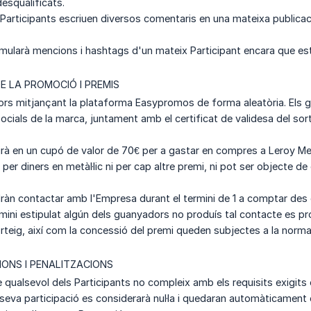
esqualificats.
 Participants escriuen diversos comentaris en una mateixa publicac
umularà mencions i hashtags d'un mateix Participant encara que est
E LA PROMOCIÓ I PREMIS
ors mitjançant la plataforma Easypromos de forma aleatòria. Els 
socials de la marca, juntament amb el certificat de validesa del sort
rà en un cupó de valor de 70€ per a gastar en compres a Leroy Mer
per diners en metàl·lic ni per cap altre premi, ni pot ser objecte de 
àn contactar amb l'Empresa durant el termini de 1 a comptar des de 
rmini estipulat algún dels guanyadors no produís tal contacte es pr
rteig, així com la concessió del premi queden subjectes a la normat
IONS I PENALITZACIONS
e qualsevol dels Participants no compleix amb els requisits exigits
a seva participació es considerarà nul·la i quedaran automàticament